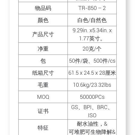
物品码
TR-850 – 2
颜色
白色/自然色
9.29in. x5.34in. x
产品尺寸
1.77英寸。
净重
20克/个
包
50件/袋、500件/cs
纸箱尺寸
61.5 x 24.5 x 28厘米
毛重
10.6kg/23.32lbs
MOQ
50000PCs
GS、BPI、BRC、
证书
ISO
耐水油性，&
特征
可堆肥可生物降解&