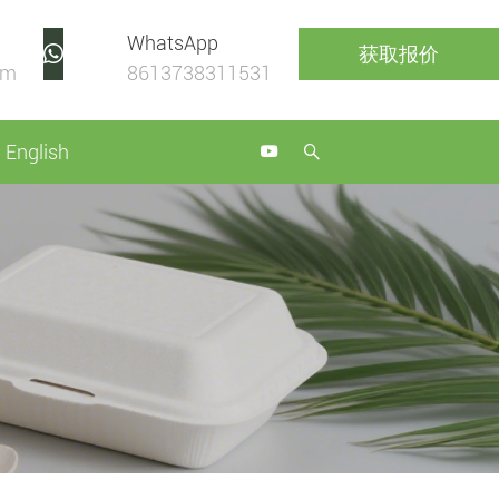
WhatsApp
获取报价
om
8613738311531
English