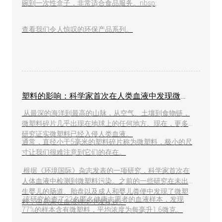
碗到一次性盒子，非常适合食品服务。nbsp;
查看我们令人惊叹的环保产品系列。
塑料的影响：科学家首次在人类血液中发现微塑料！
从最深的海洋到最高的山脉，从空气、土壤到食物链，
微塑料碎片几乎出现在地球上的任何地方。现在，更多
研究证实微塑料已经入侵人类血液。
通常，直径小于5毫米的塑料碎片称为微塑料，极小的尺
寸让我们很难注意到它们的存在。
根据《环境国际》杂志发表的一项研究，科学家首次在
人体血液中检测到微塑料污染。之前的一些研究在未出
生婴儿的肠道、胎盘以及成人和婴儿粪便中发现了微塑
该研究检查了22名匿名健康志愿者的血液样本，发现
料，但从未在血液样本中发现过。
77%的样本含有微塑料，平均浓度为每毫升1.6微克。