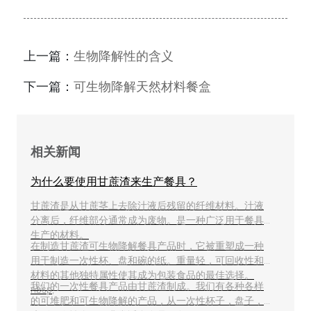
上一篇：
生物降解性的含义
下一篇：
可生物降解天然材料餐盒
相关新闻
为什么要使用甘蔗渣来生产餐具？
甘蔗渣是从甘蔗茎上去除汁液后残留的纤维材料。汁液
分离后，纤维部分通常成为废物。是一种广泛用于餐具
生产的材料。
在制造甘蔗渣可生物降解餐具产品时，它被重塑成一种
用于制造一次性杯、盘和碗的纸。重量轻，可回收性和
材料的其他独特属性使其成为包装食品的最佳选择。
我们的一次性餐具产品由甘蔗渣制成。我们有各种各样
nbsp;
的可堆肥和可生物降解的产品，从一次性杯子，盘子，