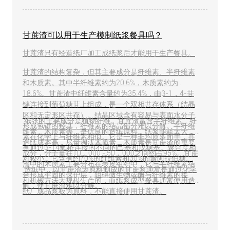
染。
甘蔗渣可以用于生产模制纸浆餐具吗？
甘蔗渣只有经造纸厂加工成纸浆后才能用于生产餐具。
甘蔗渣的结构复杂，但其主要成分是纤维素、半纤维素
和木质素。其中半纤维素约为20.6%，木质素约为
18.6%。甘蔗渣中纤维素含量约为35.4%，由β-1，4-苷
键连接到葡萄糖苷上组成，是一个双相共存体系（结晶
区和无定形区共存）。结晶区域含有容易与表面水分子
纸张的主要成分是植物纤维。甘蔗渣富含半纤维素、纤
形成氢键的羟基，纤维素的结晶部分难以分解。半纤维
维素、木质素等，是优良的造纸原料。纸浆能耗太大，
素在化学上与纤维素相似。它是一种非均质多面手，具
造纸成本高，尽量淘汰木质素。木质素是甘蔗渣的重要
有通过β-14氧桥连接的不同的己基和戊糖基。聚合度相
成分，分子量在10，000 - 50，000之间约占95%。甘蔗
对较小。它含有约70%的纤维素和30%的聚阿拉伯糖。
渣中的木质素主要分布在表皮组织中，它与半纤维素结
造纸中，以甘蔗渣为原料制成的甘蔗浆通常是通过化学
合形成牢固的保护层，阻碍微生物或酶与纤维素的接
和机械方法大规模生产的，而纸浆成型餐具通常使用造
触，使甘蔗渣难以分解。
纸厂成品浆板为原料，不能直接使用甘蔗渣。