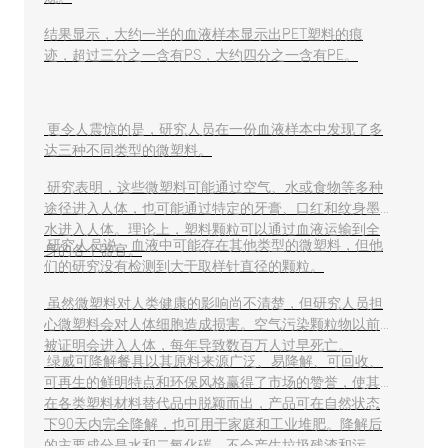
结果显示，大约一半的血液样本显示出PET塑料的痕
迹，超过三分之一含有PS，大约四分之一含有PE。
更令人震惊的是，研究人员在一份血液样本中发现了多
达三种不同类型的微塑料。
研究表明，这些微塑料可能通过空气、水或食物等多种
途径进入人体，也可能通过特定的牙膏、口红和纹身墨
水进入人体。理论上，塑料颗粒可以通过血液运输到全
研究人员说，血液中可能存在其他类型的微塑料，但他
身的各个器官。
们的研究没有检测到大于取样针直径的颗粒。
虽然微塑料对人类健康的影响尚不清楚，但研究人员担
心微塑料会对人体细胞造成损害。空气污染颗粒物以前
被证明会进入人体，每年导致数百万人过早死亡。
绿威可降解餐具以其原料来源广泛、易降解、可回收、
可再生的鲜明特点和环保风格赢得了市场的赞誉，使其
在各类塑料材料替代品中脱颖而出，产品可在自然状态
下90天内完全降解，也可用于家庭和工业堆肥。降解后
的主要成分是水和二氧化碳，不会产生垃圾残渣和污