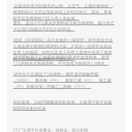
从最深的海洋到最高的山脉，从空气、土壤到食物链，
微塑料碎片几乎出现在地球上的任何地方。现在，更多
研究证实微塑料已经入侵人类血液。
通常，直径小于5毫米的塑料碎片称为微塑料，极小的尺
寸让我们很难注意到它们的存在。
根据《环境国际》杂志发表的一项研究，科学家首次在
人体血液中检测到微塑料污染。之前的一些研究在未出
生婴儿的肠道、胎盘以及成人和婴儿粪便中发现了微塑
该研究检查了22名匿名健康志愿者的血液样本，发现
料，但从未在血液样本中发现过。
77%的样本含有微塑料，平均浓度为每毫升1.6微克。
研究中总共测试了5种塑料：聚甲基丙烯酸甲酯
（MMA）、聚丙烯（PP）、聚苯乙烯（PS）、聚乙烯
（PE）和聚对苯二甲酸乙二醇酯（PET）。
有机玻璃，又称丙烯酸或有机玻璃，主要用于电子设备
和照明设备的外观
PP广泛用于外卖餐盒、保鲜盒、部分奶瓶