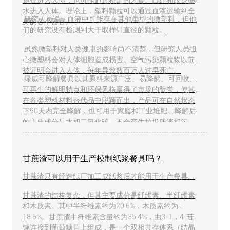
途径进入人体，也可能通过特定的牙膏、口红和纹身墨
水进入人体。理论上，塑料颗粒可以通过血液运输到全
研究人员说，血液中可能存在其他类型的微塑料，但他
身的各个器官。
们的研究没有检测到大于取样针直径的颗粒。
虽然微塑料对人类健康的影响尚不清楚，但研究人员担
心微塑料会对人体细胞造成损害。空气污染颗粒物以前
被证明会进入人体，每年导致数百万人过早死亡。
绿威可降解餐具以其原料来源广泛、易降解、可回收、
可再生的鲜明特点和环保风格赢得了市场的赞誉，使其
在各类塑料材料替代品中脱颖而出，产品可在自然状态
下90天内完全降解，也可用于家庭和工业堆肥。降解后
的主要成分是水和二氧化碳，不会产生垃圾残渣和污
染。
甘蔗渣可以用于生产模制纸浆餐具吗？
甘蔗渣只有经造纸厂加工成纸浆后才能用于生产餐具。
甘蔗渣的结构复杂，但其主要成分是纤维素、半纤维素
和木质素。其中半纤维素约为20.6%，木质素约为
18.6%。甘蔗渣中纤维素含量约为35.4%，由β-1，4-苷
键连接到葡萄糖苷上组成，是一个双相共存体系（结晶