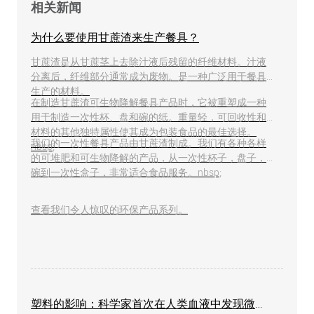
相关新闻
为什么要使用甘蔗渣来生产餐具？
甘蔗渣是从甘蔗茎上去除汁液后残留的纤维材料。汁液
分离后，纤维部分通常成为废物。是一种广泛用于餐具
生产的材料。
在制造甘蔗渣可生物降解餐具产品时，它被重塑成一种
用于制造一次性杯、盘和碗的纸。重量轻，可回收性和
材料的其他独特属性使其成为包装食品的最佳选择。
我们的一次性餐具产品由甘蔗渣制成。我们有各种各样
nbsp;
的可堆肥和可生物降解的产品，从一次性杯子，盘子，
碗到一次性盒子，非常适合食品服务。nbsp;
查看我们令人惊叹的环保产品系列。
塑料的影响：科学家首次在人类血液中发现微塑料！