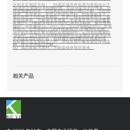
区和无定形区共存）。结晶区域含有容易与表面水分子
纸张的主要成分是植物纤维。甘蔗渣富含半纤维素、纤
形成氢键的羟基，纤维素的结晶部分难以分解。半纤维
维素、木质素等，是优良的造纸原料。纸浆能耗太大，
素在化学上与纤维素相似。它是一种非均质多面手，具
造纸成本高，尽量淘汰木质素。木质素是甘蔗渣的重要
有通过β-14氧桥连接的不同的己基和戊糖基。聚合度相
成分，分子量在10，000 - 50，000之间约占95%。甘蔗
对较小。它含有约70%的纤维素和30%的聚阿拉伯糖。
渣中的木质素主要分布在表皮组织中，它与半纤维素结
造纸中，以甘蔗渣为原料制成的甘蔗浆通常是通过化学
合形成牢固的保护层，阻碍微生物或酶与纤维素的接
和机械方法大规模生产的，而纸浆成型餐具通常使用造
触，使甘蔗渣难以分解。
纸厂成品浆板为原料，不能直接使用甘蔗渣。
相关产品