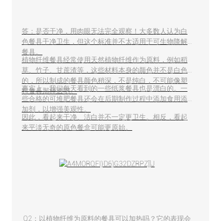
答：是否干净，用肉眼无法完全观察！大多数人认为白
色餐具干净卫生，但这个标准并不太适用于可生物降解
餐具。
植物纤维餐具经常使用天然植物纤维作为原料，例如稻
草、竹子、甘蔗渣等，这些材料本身的颜色并不是白色
的，所以制成的餐具颜色稍深，不是纯白，不可能像塑
事实上，我们每天看到的一些纸浆餐具也是漂白的。一
料餐具那样透明。
些合格的可堆肥餐具还会在后期制作过程中添加食用添
加剂，以增强美观性。
因此，看起来干净、洁白并不一定更卫生。相反，看起
来平淡无奇的原色餐盒可能更原始。
Q2：以植物纤维为原料的餐具可以加热吗？它的表现会