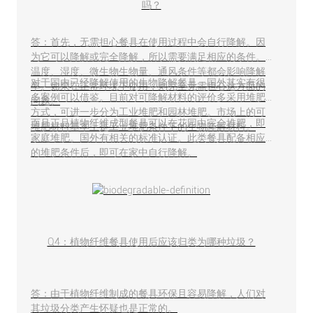
吗？
答：首先，无需担心餐具在使用过程中会自行降解。因
为它可以降解或完全降解，所以需要满足相应的条件。
温度、湿度、微生物生物量、通风条件等都会影响降解
对于国内已经降解使用的生物降解餐具，国外其实有很
率。如果在正常环境下使用，则完全无需担心这方面的
多案例可以借鉴。目前对可降解材料的评价多采用堆肥
问题。
方式，可进一步分为工业堆肥和园林堆肥。市场上的可
而且正品植物纤维成型餐具可以在花园中完全堆肥，即
堆肥材料基本上是工业堆肥条件下的生物降解材料。
家庭堆肥。国外有相关的标准认证。此类餐具配备相应
的堆肥条件后，即可在家中自行降解。
Q4：植物纤维餐具使用后应该归类为哪种垃圾？
答：由于植物纤维制成的餐具环保且容易降解，人们对
其垃圾分类产生怀疑也是正常的。