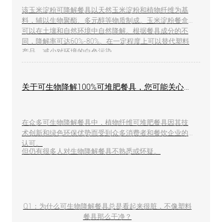
该玉米淀粉可降解餐具以天然玉米淀粉和植物纤维为基
料，辅以生物聚酯、多元醇等物质制成。玉米淀粉餐盒
可以在土壤和自然环境中自然降解。根据餐具成分的不
同，降解率可达60%-80%。在一定程度上可以替代塑料
产品，减少对环境的白色污染。
关于可生物降解100%可堆肥餐具，您可能关心的所有问题都在这里！
在众多可生物降解餐具中，植物纤维可堆肥餐具因其技
术创新和绿色环保优势而受到众多消费者和餐饮企业的
认可。
但仍有很多人对生物降解餐具不熟悉或怀疑。
Q1：为什么可生物降解餐具总是看起来很脏，不像塑料
餐具那么干净？