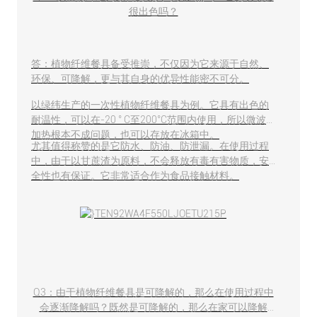
很出色吗？
答：植物纤维餐具备受推崇，不仅因为它来源于自然、
环保、可降解，更与其自身的优异性能密不可分。
以绿纬生产的一次性植物纤维餐具为例。它具有出色的
耐温性，可以在-20 ° C至200°C范围内使用，所以微波
加热根本不成问题，也可以存放在冰箱中。
尤其值得称赞的是它防水、防油、防泄漏。在使用过程
中，由于以甘蔗渣为原料，不会释放有毒有害物质，安
全性也有保证。它非常适合作为食品接触材料。
Q3：由于植物纤维餐具是可降解的，那么在使用过程中
会逐渐降解吗？既然是可降解的，那么在家可以降解