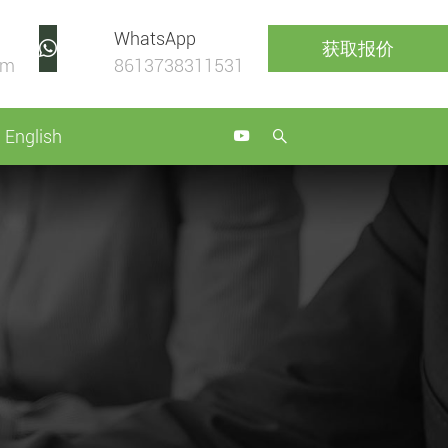
WhatsApp
获取报价
om
8613738311531
English