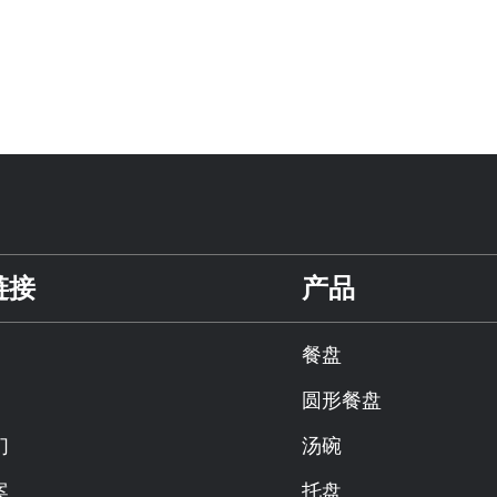
链接
产品
餐盘
圆形餐盘
们
汤碗
案
托盘